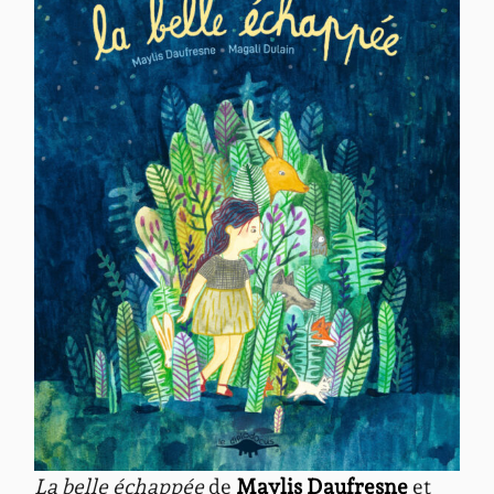
La belle échappée
de
Maylis Daufresne
et