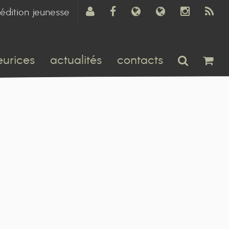
édition jeunesse
eurices
actualités
contacts