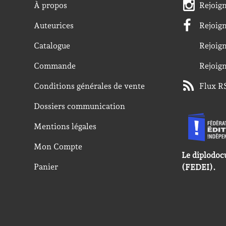
À propos
Rejoig
Auteurices
Rejoig
Catalogue
Rejoig
Commande
Rejoig
Conditions générales de vente
Flux R
Dossiers communication
Mentions légales
Mon Compte
Le diplodoc
Panier
(FEDEI).