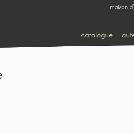
maison d'
catalogue
aut
e