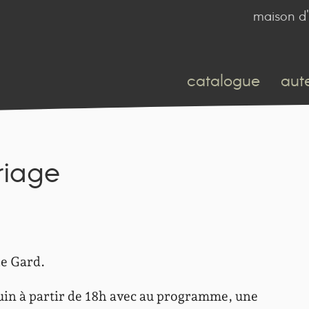
maison d'
catalogue
aut
riage
le Gard.
juin à partir de 18h avec au programme, une