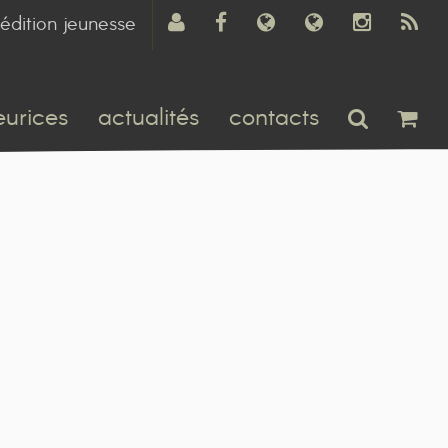
édition jeunesse
eurices
actualités
contacts