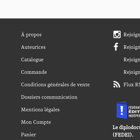
À propos
Rejoig
Auteurices
Rejoig
Catalogue
Rejoig
Commande
Rejoig
Conditions générales de vente
Flux R
Dossiers communication
Mentions légales
Mon Compte
Le diplodoc
Panier
(FEDEI).