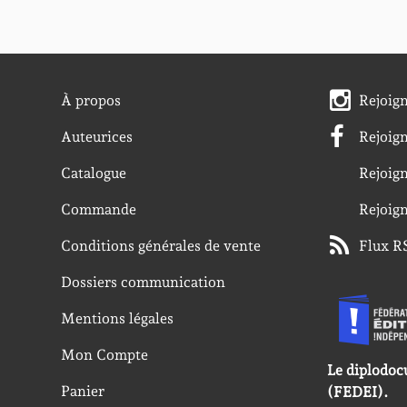
À propos
Rejoig
Auteurices
Rejoig
Catalogue
Rejoig
Commande
Rejoig
Conditions générales de vente
Flux R
Dossiers communication
Mentions légales
Mon Compte
Le diplodoc
Panier
(FEDEI).