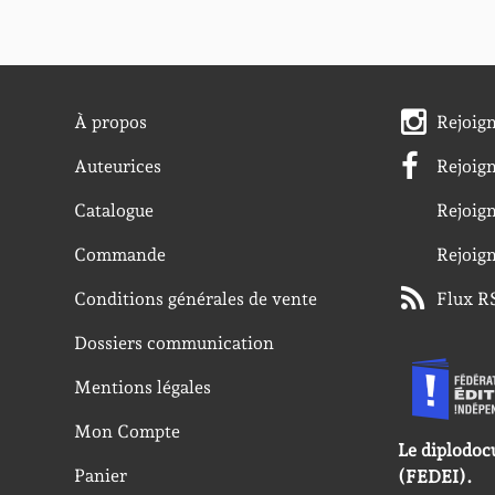
À propos
Rejoig
Auteurices
Rejoig
Catalogue
Rejoig
Commande
Rejoig
Conditions générales de vente
Flux R
Dossiers communication
Mentions légales
Mon Compte
Le diplodoc
Panier
(FEDEI).