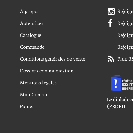
À propos
Rejoig
Auteurices
Rejoig
Catalogue
Rejoig
Commande
Rejoig
Conditions générales de vente
Flux R
Dossiers communication
Mentions légales
Mon Compte
Le diplodoc
Panier
(FEDEI).