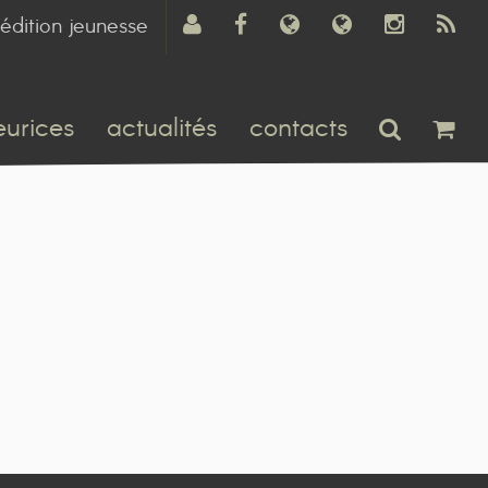
édition jeunesse
eurices
actualités
contacts