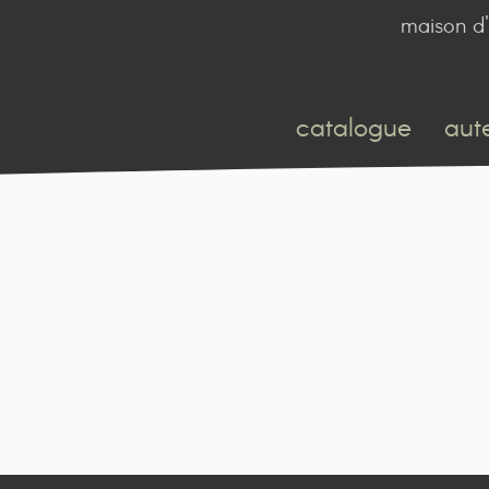
maison d'
catalogue
aut