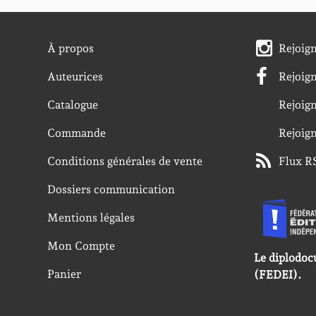
À propos
Rejoig
Auteurices
Rejoig
Catalogue
Rejoig
Commande
Rejoig
Conditions générales de vente
Flux R
Dossiers communication
Mentions légales
Mon Compte
Le diplodoc
Panier
(FEDEI).