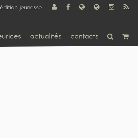
édition jeunesse
eurices
actualités
contacts