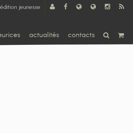
édition jeunesse
eurices
actualités
contacts