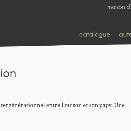
maison d'
catalogue
aut
tion
 intergénérationnel entre Louison et son papy. Une