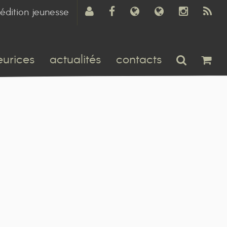
édition jeunesse
eurices
actualités
contacts