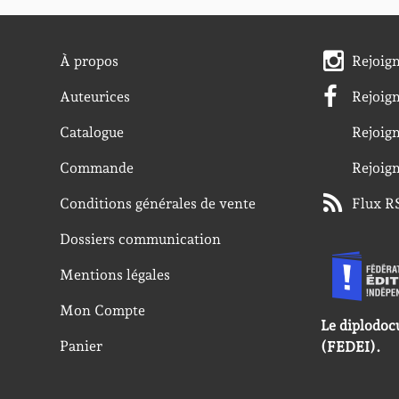
À propos
Rejoig
Auteurices
Rejoig
Catalogue
Rejoig
Commande
Rejoig
Conditions générales de vente
Flux R
Dossiers communication
Mentions légales
Mon Compte
Le diplodoc
Panier
(FEDEI).