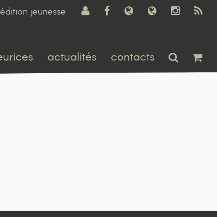
édition jeunesse
eurices
actualités
contacts