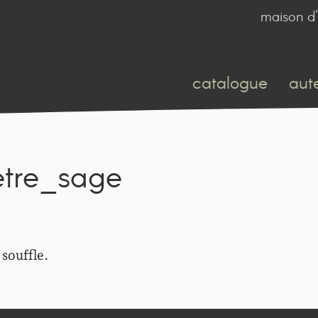
maison d'
catalogue
aut
tre_sage
 souffle.