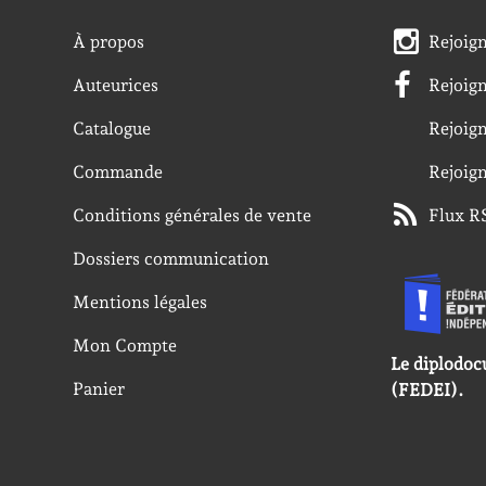
À propos
Rejoig
Auteurices
Rejoig
Catalogue
Rejoig
Commande
Rejoig
Conditions générales de vente
Flux R
Dossiers communication
Mentions légales
Mon Compte
Le diplodoc
Panier
(FEDEI).