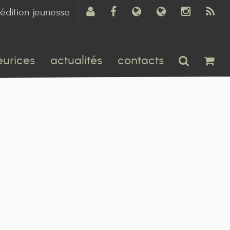
édition jeunesse
eurices
actualités
contacts