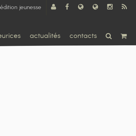
édition jeunesse
eurices
actualités
contacts