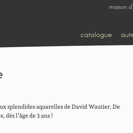
maison d'
catalogue
aut
e
 aux splendides aquarelles de David Wautier. De
 dès l’âge de 3 ans !