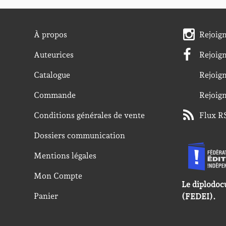
À propos
Rejoig
Auteurices
Rejoig
Catalogue
Rejoig
Commande
Rejoig
Conditions générales de vente
Flux R
Dossiers communication
Mentions légales
Mon Compte
Le diplodoc
Panier
(FEDEI).