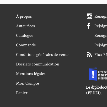
À propos
Rejoig
Auteurices
Rejoig
Catalogue
Rejoig
Commande
Rejoig
Conditions générales de vente
Flux R
Dossiers communication
Mentions légales
Mon Compte
Le diplodoc
Panier
(FEDEI).