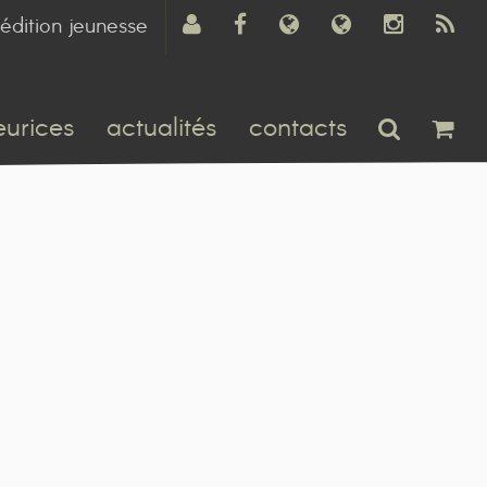
édition jeunesse
eurices
actualités
contacts