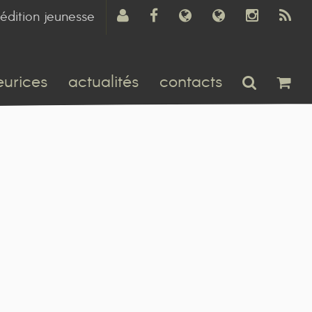
édition jeunesse
eurices
actualités
contacts