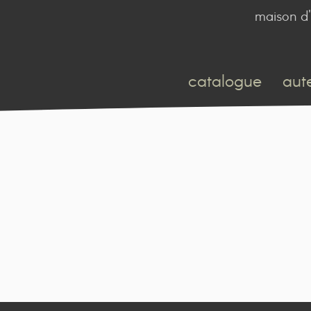
maison d'
catalogue
aut