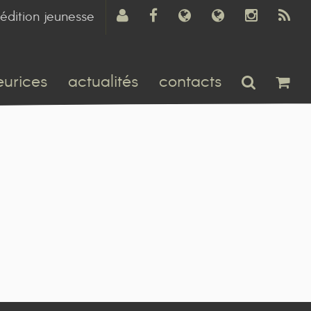
édition jeunesse
eurices
actualités
contacts