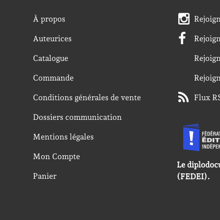
À propos
Rejoig
Auteurices
Rejoig
Catalogue
Rejoig
Commande
Rejoig
Conditions générales de vente
Flux R
Dossiers communication
Mentions légales
Mon Compte
Le diplodoc
Panier
(FEDEI).