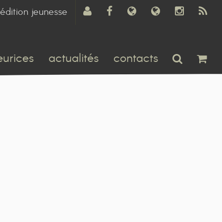
édition jeunesse
eurices
actualités
contacts