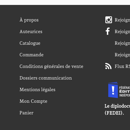
À propos
Rejoig
Auteurices
Rejoig
Catalogue
Rejoig
Commande
Rejoig
Conditions générales de vente
Flux R
Dossiers communication
Mentions légales
Mon Compte
Le diplodoc
Panier
(FEDEI).