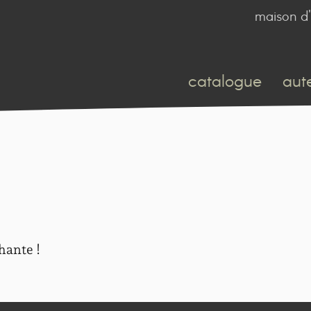
maison d'
catalogue
aut
hante !