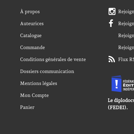
À propos
Rejoig
Auteurices
Rejoig
Catalogue
Rejoig
Commande
Rejoig
Conditions générales de vente
Flux R
Dossiers communication
Mentions légales
Mon Compte
Le diplodoc
Panier
(FEDEI).