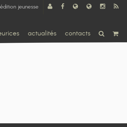
édition jeunesse
eurices
actualités
contacts