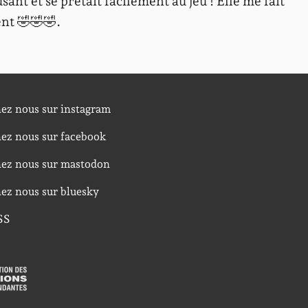
ant et se prêtait facilement au jeu ! Elle me fait
nt 🤣🤣🤣.
nez nous sur instagram
nez nous sur facebook
nez nous sur mastodon
nez nous sur bluesky
SS