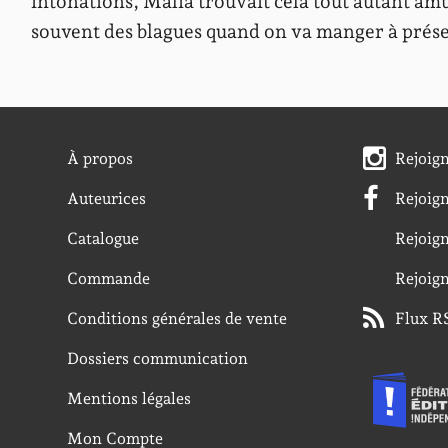
intonations, Malia trouvait cela tout autant amus
souvent des blagues quand on va manger à prése
À propos
Rejoig
Auteurices
Rejoig
Catalogue
Rejoig
Commande
Rejoig
Conditions générales de vente
Flux R
Dossiers communication
Mentions légales
Mon Compte