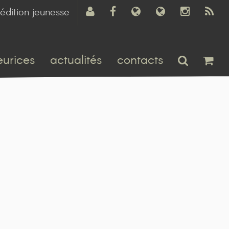
édition jeunesse
eurices
actualités
contacts