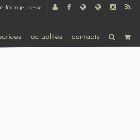
édition jeunesse
eurices
actualités
contacts