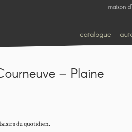
maison d'
catalogue
aut
ourneuve – Plaine
laisirs du quotidien.