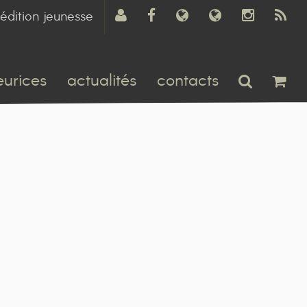
édition jeunesse
eurices
actualités
contacts