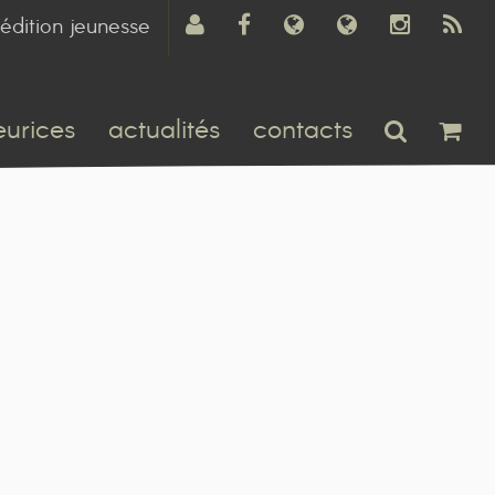
édition jeunesse
eurices
actualités
contacts