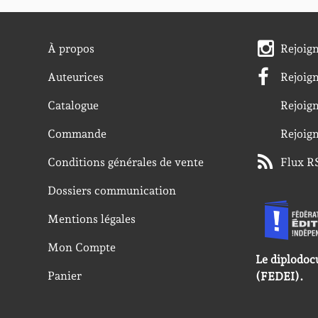
À propos
Rejoig
Auteurices
Rejoig
Catalogue
Rejoig
Commande
Rejoig
Conditions générales de vente
Flux R
Dossiers communication
Mentions légales
Mon Compte
Le diplodoc
Panier
(FEDEI).