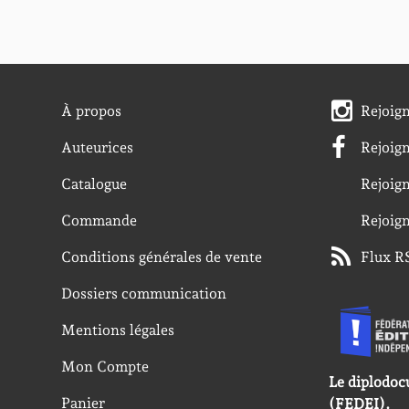
À propos
Rejoig
Auteurices
Rejoig
Catalogue
Rejoig
Commande
Rejoig
Conditions générales de vente
Flux R
Dossiers communication
Mentions légales
Mon Compte
Le diplodoc
Panier
(FEDEI).