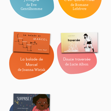
de Ève
de Romane
Gentilhomme
Lefebvre
La balade de
Douce traversée
Marcel
de Lucie Albon
de Joanna Wiejak