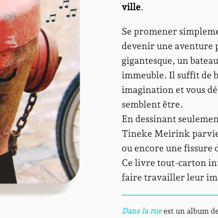
ville
.
Se promener simplemen
devenir une aventure p
gigantesque, un bateau
immeuble. Il suffit de b
imagination et vous déc
semblent être.
En dessinant seulement
Tineke Meirink parvien
ou encore une fissure 
Ce livre tout-carton in
faire travailler leur i
Dans la rue
est un album d