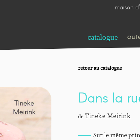
maison d'
aut
catalogue
retour au catalogue
Dans la ru
Tineke Meirink
de
Sur le même prin