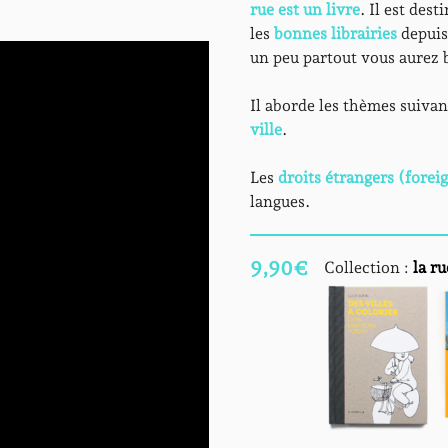
rue est un livre
. Il est des
les
bonnes librairies
depuis
un peu partout vous aurez 
Il aborde les thèmes suivan
ville
.
Les
droits étrangers (foreig
langues.
9,90
€
Collection :
la ru