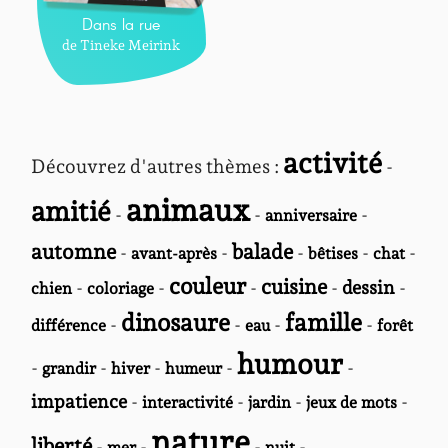
Dans la rue
de Tineke Meirink
activité
Découvrez d'autres thèmes :
-
animaux
amitié
-
-
-
anniversaire
automne
balade
-
-
-
-
-
avant-après
bêtises
chat
couleur
cuisine
-
-
-
-
dessin
-
chien
coloriage
dinosaure
famille
-
-
-
-
différence
eau
forêt
humour
-
-
-
-
-
grandir
hiver
humeur
impatience
-
-
-
-
interactivité
jardin
jeux de mots
nature
liberté
-
-
-
-
mer
nuit