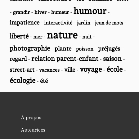
humour
-
-
-
-
-
grandir
hiver
humeur
impatience
-
-
-
-
interactivité
jardin
jeux de mots
nature
liberté
-
-
-
-
mer
nuit
photographie
-
plante
-
-
préjugés
-
poisson
relation parent-enfant
saison
regard
-
-
-
voyage
école
street-art
-
-
ville
-
-
-
vacances
écologie
-
été
À propos
Auteurices