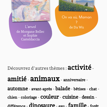
On va où, Maman
?
L’envol
de Da Wu
de Morgane Bellec
et Sophie
Casteldaccia
activité
Découvrez d'autres thèmes :
-
animaux
amitié
-
-
-
anniversaire
automne
balade
-
-
-
-
-
avant-après
bêtises
chat
couleur
cuisine
-
-
-
-
dessin
-
chien
coloriage
dinosaure
famille
-
-
-
-
différence
eau
forêt