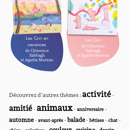
Les Grrr en
Les Grrr
vacances
de Clémence
Sabbagh
de Clémence
et Agathe Moreau
Sabbagh
et Agathe Moreau
activité
Découvrez d'autres thèmes :
-
animaux
amitié
-
-
-
anniversaire
automne
balade
-
-
-
-
-
avant-après
bêtises
chat
couleur
cuisine