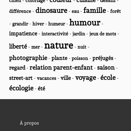
-
-
-
-
dessin
-
chien
coloriage
dinosaure
famille
-
-
-
-
différence
eau
forêt
humour
-
-
-
-
-
grandir
hiver
humeur
impatience
-
-
-
-
interactivité
jardin
jeux de mots
nature
liberté
-
-
-
-
mer
nuit
photographie
-
plante
-
-
préjugés
-
poisson
relation parent-enfant
saison
regard
-
-
-
voyage
école
street-art
-
-
ville
-
-
-
vacances
écologie
-
été
À propos