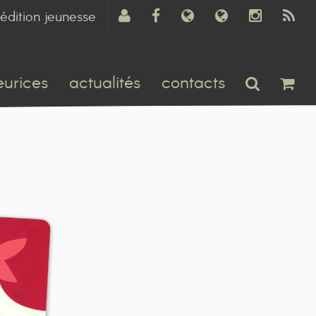
édition jeunesse
eurices
actualités
contacts