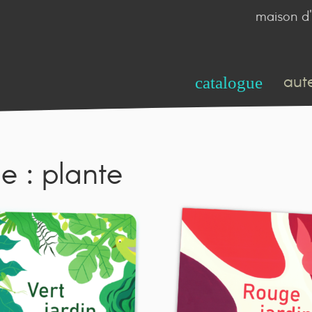
maison d'
aut
catalogue
de : plante