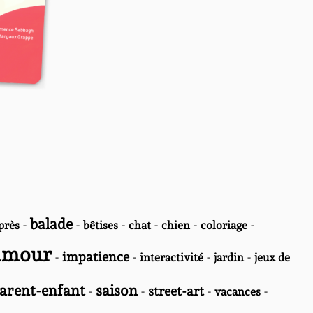
balade
-
-
-
-
-
-
près
bêtises
chat
chien
coloriage
umour
-
impatience
-
-
-
interactivité
jardin
jeux de
parent-enfant
saison
-
-
street-art
-
-
vacances