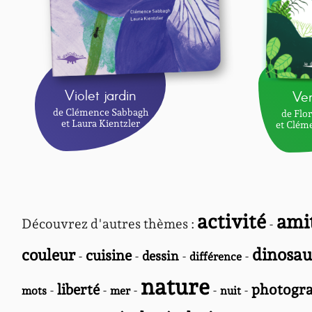
Violet jardin
Ver
de Clémence Sabbagh
de Flo
et Laura Kientzler
et Clém
activité
ami
Découvrez d'autres thèmes :
-
dinosau
couleur
cuisine
-
-
dessin
-
-
différence
nature
liberté
photogra
-
-
-
-
-
mots
mer
nuit