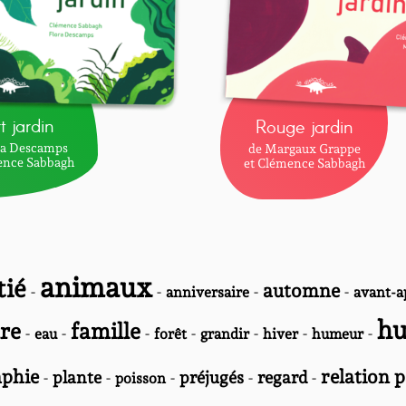
t jardin
Rouge jardin
ra Descamps
de Margaux Grappe
ence Sabbagh
et Clémence Sabbagh
animaux
tié
automne
-
-
-
-
anniversaire
avant-a
h
re
famille
-
-
-
-
-
-
-
eau
forêt
grandir
hiver
humeur
phie
relation 
-
plante
-
-
préjugés
-
regard
-
poisson