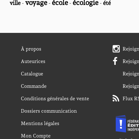
voyage
école
écologie
ville
-
-
-
-
été
À propos
Rejoig
Auteurices
Rejoig
Catalogue
Rejoig
Commande
Rejoig
Conditions générales de vente
Flux R
Dossiers communication
Mentions légales
Mon Compte