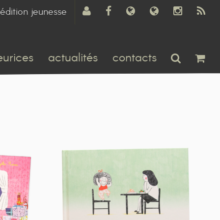
édition jeunesse
eurices
actualités
contacts