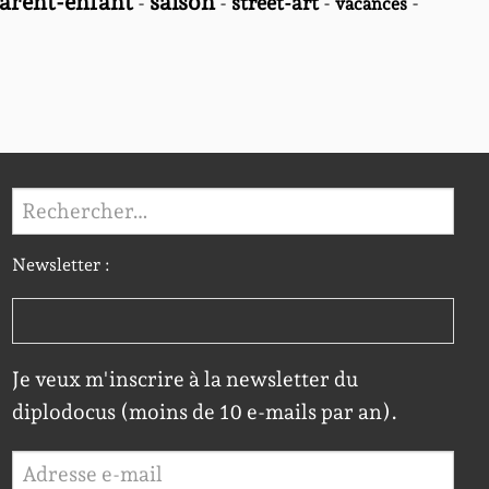
parent-enfant
saison
-
-
street-art
-
-
vacances
Rechercher :
Newsletter :
Je veux m'inscrire à la newsletter du
diplodocus (moins de 10 e-mails par an).