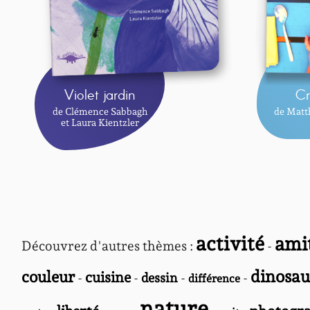
Violet jardin
Cr
de Clémence Sabbagh
de Matth
et Laura Kientzler
activité
ami
Découvrez d'autres thèmes :
-
dinosau
couleur
cuisine
-
-
dessin
-
-
différence
nature