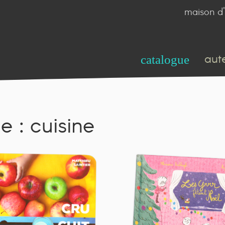
maison d'
aut
catalogue
e : cuisine