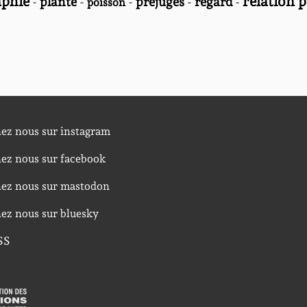
phie
relation 
-
plante
-
-
préjugés
-
regard
-
poisson
nez nous sur instagram
nez nous sur facebook
nez nous sur mastodon
nez nous sur bluesky
SS