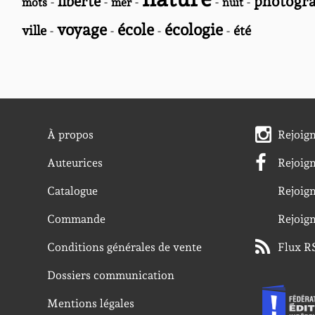
liberté
photogra
-
-
-
-
-
mots
mer
nuit
voyage
école
écologie
ville
-
-
-
-
été
À propos
Rejoig
Auteurices
Rejoig
Catalogue
Rejoig
Commande
Rejoig
Conditions générales de vente
Flux R
Dossiers communication
Mentions légales