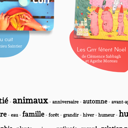
u cuit
ieu Saintier
Les Grrr fêtent Noël
de Clémence Sabbagh
et Agathe Moreau
animaux
tié
automne
-
-
-
-
anniversaire
avant-a
h
re
famille
-
-
-
-
-
-
-
eau
forêt
grandir
hiver
humeur