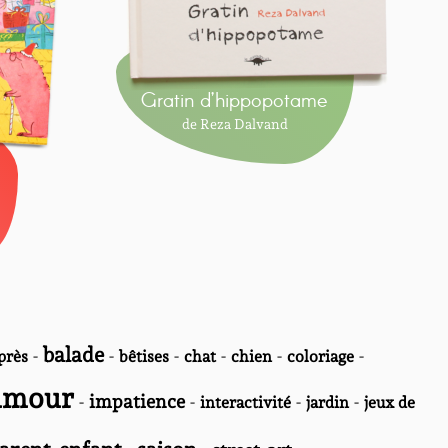
Gratin d’hippopotame
de Reza Dalvand
balade
-
-
-
-
-
-
près
bêtises
chat
chien
coloriage
umour
-
impatience
-
-
-
interactivité
jardin
jeux de