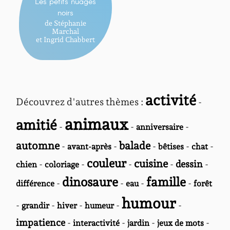
Les petits nuages
noirs
de Stéphanie
Marchal
et Ingrid Chabbert
activité
Découvrez d'autres thèmes :
-
animaux
amitié
-
-
-
anniversaire
automne
balade
-
-
-
-
-
avant-après
bêtises
chat
couleur
cuisine
-
-
-
-
dessin
-
chien
coloriage
dinosaure
famille
-
-
-
-
différence
eau
forêt
humour
-
-
-
-
-
grandir
hiver
humeur
impatience
-
-
-
-
interactivité
jardin
jeux de mots