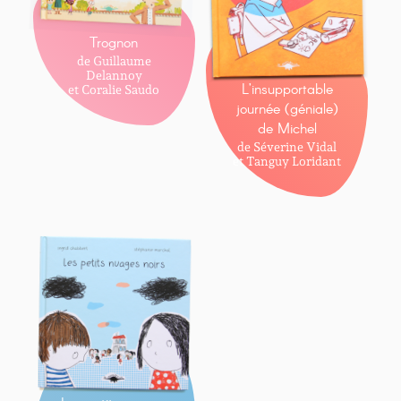
Trognon
de Guillaume
Delannoy
L’insupportable
et Coralie Saudo
journée (géniale)
de Michel
de Séverine Vidal
et Tanguy Loridant