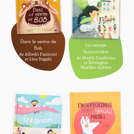
Dans le ventre de
La rentrée
Bob
buissonnière
de Alfredo Paniconi
de Maylis Daufresne
et Lina Itagaki
et Bérengère
Mariller-Gobber