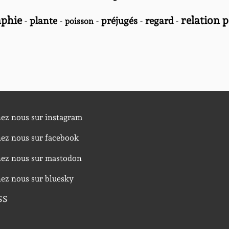
phie
relation 
-
plante
-
-
préjugés
-
regard
-
poisson
nez nous sur instagram
nez nous sur facebook
nez nous sur mastodon
nez nous sur bluesky
SS