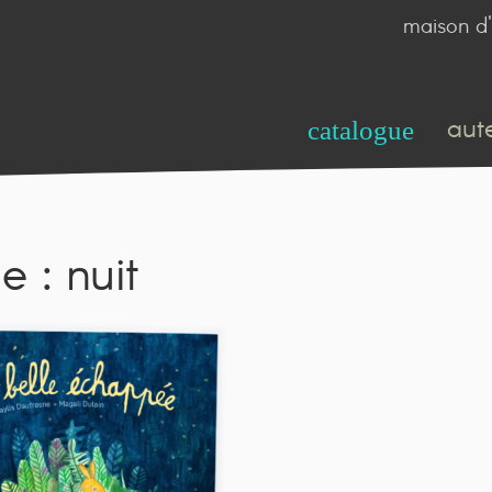
maison d'
aut
catalogue
e : nuit