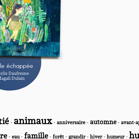
lle échappée
ylis Daufresne
Magali Dulain
animaux
tié
automne
-
-
-
-
anniversaire
avant-a
h
re
famille
-
-
-
-
-
-
-
eau
forêt
grandir
hiver
humeur