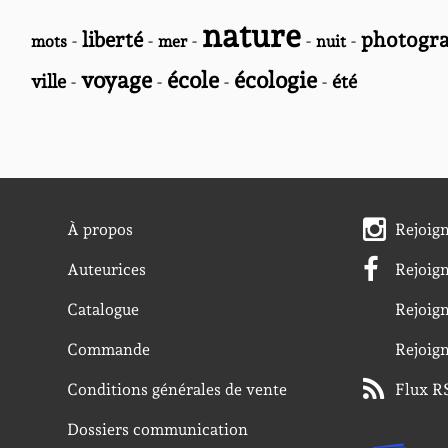
nature
liberté
photogra
-
-
-
-
-
mots
mer
nuit
voyage
école
écologie
ville
-
-
-
-
été
À propos
Rejoig
Auteurices
Rejoig
Catalogue
Rejoig
Commande
Rejoig
Conditions générales de vente
Flux R
Dossiers communication