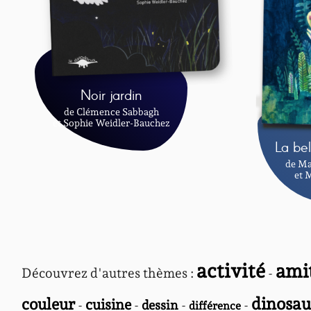
Noir jardin
de Clémence Sabbagh
et Sophie Weidler-Bauchez
La be
de Ma
et 
activité
ami
Découvrez d'autres thèmes :
-
dinosau
couleur
cuisine
-
-
dessin
-
-
différence