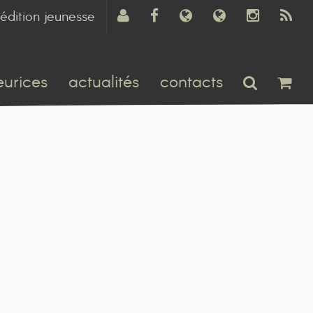
édition jeunesse
eurices
actualités
contacts