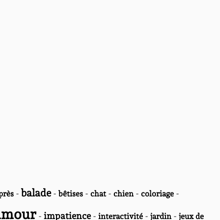
balade
-
-
-
-
-
-
près
bêtises
chat
chien
coloriage
umour
-
impatience
-
-
-
interactivité
jardin
jeux de