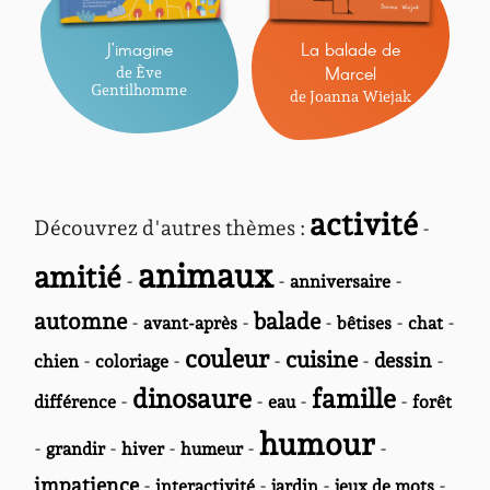
J’imagine
La balade de
Marcel
de Ève
Gentilhomme
de Joanna Wiejak
activité
Découvrez d'autres thèmes :
-
animaux
amitié
-
-
-
anniversaire
automne
balade
-
-
-
-
-
avant-après
bêtises
chat
couleur
cuisine
-
-
-
-
dessin
-
chien
coloriage
dinosaure
famille
-
-
-
-
différence
eau
forêt
humour
-
-
-
-
-
grandir
hiver
humeur
impatience
-
-
-
-
interactivité
jardin
jeux de mots