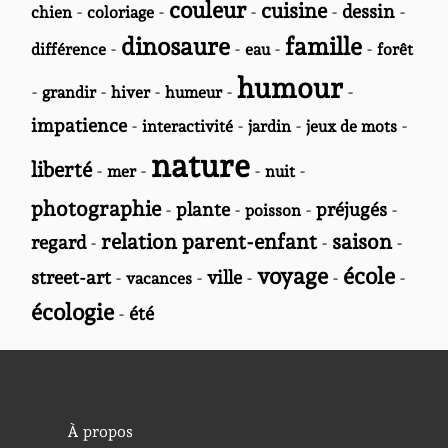
couleur
cuisine
-
-
-
-
dessin
-
chien
coloriage
dinosaure
famille
-
-
-
-
différence
eau
forêt
humour
-
-
-
-
-
grandir
hiver
humeur
impatience
-
-
-
-
interactivité
jardin
jeux de mots
nature
liberté
-
-
-
-
mer
nuit
photographie
-
plante
-
-
préjugés
-
poisson
relation parent-enfant
saison
regard
-
-
-
voyage
école
street-art
-
-
ville
-
-
-
vacances
écologie
-
été
À propos