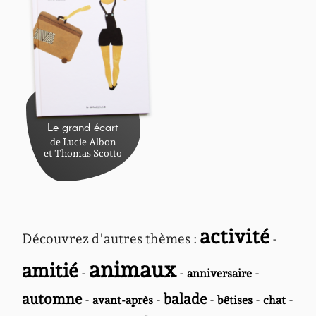
Le grand écart
de Lucie Albon
et Thomas Scotto
activité
Découvrez d'autres thèmes :
-
animaux
amitié
-
-
-
anniversaire
automne
balade
-
-
-
-
-
avant-après
bêtises
chat