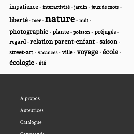
impatience
-
-
-
-
interactivité
jardin
jeux de mots
nature
liberté
-
-
-
-
mer
nuit
photographie
-
plante
-
-
préjugés
-
poisson
relation parent-enfant
saison
regard
-
-
-
voyage
école
street-art
-
-
ville
-
-
-
vacances
écologie
-
été
À propos
Auteurices
Catalogue