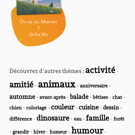
On va où, Maman
?
de Da Wu
activité
Découvrez d'autres thèmes :
-
animaux
amitié
-
-
-
anniversaire
automne
balade
-
-
-
-
-
avant-après
bêtises
chat
couleur
cuisine
-
-
-
-
dessin
-
chien
coloriage
dinosaure
famille
-
-
-
-
différence
eau
forêt
humour
-
-
-
-
-
grandir
hiver
humeur