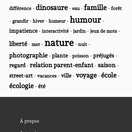
dinosaure
famille
-
-
-
-
différence
eau
forêt
humour
-
-
-
-
-
grandir
hiver
humeur
impatience
-
-
-
-
interactivité
jardin
jeux de mots
nature
liberté
-
-
-
-
mer
nuit
photographie
-
plante
-
-
préjugés
-
poisson
relation parent-enfant
saison
regard
-
-
-
voyage
école
street-art
-
-
ville
-
-
-
vacances
écologie
-
été
À propos