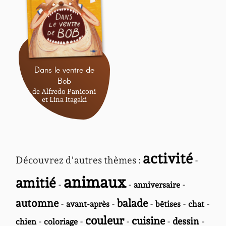
Dans le ventre de
Bob
de Alfredo Paniconi
et Lina Itagaki
activité
Découvrez d'autres thèmes :
-
animaux
amitié
-
-
-
anniversaire
automne
balade
-
-
-
-
-
avant-après
bêtises
chat
couleur
cuisine
-
-
-
-
dessin
-
chien
coloriage