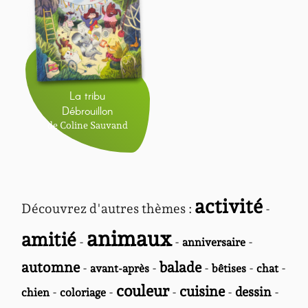
La tribu
Débrouillon
de Coline Sauvand
activité
Découvrez d'autres thèmes :
-
animaux
amitié
-
-
-
anniversaire
automne
balade
-
-
-
-
-
avant-après
bêtises
chat
couleur
cuisine
-
-
-
-
dessin
-
chien
coloriage