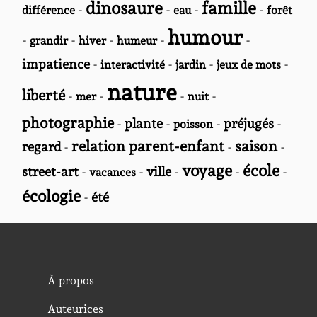
dinosaure
famille
-
-
-
-
différence
eau
forêt
humour
-
-
-
-
-
grandir
hiver
humeur
impatience
-
-
-
-
interactivité
jardin
jeux de mots
nature
liberté
-
-
-
-
mer
nuit
photographie
-
plante
-
-
préjugés
-
poisson
relation parent-enfant
saison
regard
-
-
-
voyage
école
street-art
-
-
ville
-
-
-
vacances
écologie
-
été
À propos
Auteurices