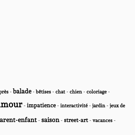
balade
-
-
-
-
-
-
près
bêtises
chat
chien
coloriage
umour
-
impatience
-
-
-
interactivité
jardin
jeux de
parent-enfant
saison
-
-
street-art
-
-
vacances