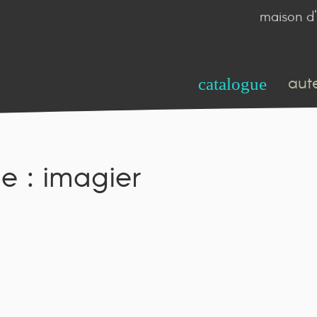
maison d'
aut
catalogue
de : imagier