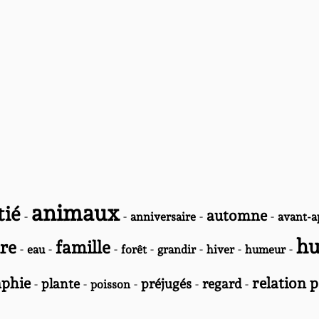
animaux
tié
automne
-
-
-
-
anniversaire
avant-a
h
re
famille
-
-
-
-
-
-
-
eau
forêt
grandir
hiver
humeur
phie
relation 
-
plante
-
-
préjugés
-
regard
-
poisson