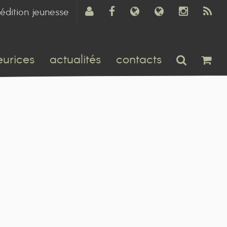
édition jeunesse
eurices
actualités
contacts