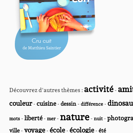
Cru cuit
de Matthieu Saintier
activité
ami
Découvrez d'autres thèmes :
-
dinosau
couleur
cuisine
-
-
dessin
-
-
différence
nature
liberté
photogra
-
-
-
-
-
mots
mer
nuit
voyage
école
écologie
ville
-
-
-
-
été